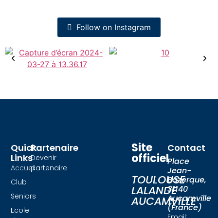
Follow on Instagram
Site
Quick
Partenaire
Contact
officiel
Links
Devenir
Place
Accueil
partenaire
Jean-
TOULOUSE
Bazerque,
Club
LALANDE
31140
Seniors
Aucamville
AUCAMVILLE
(France)
Ecole
Email: